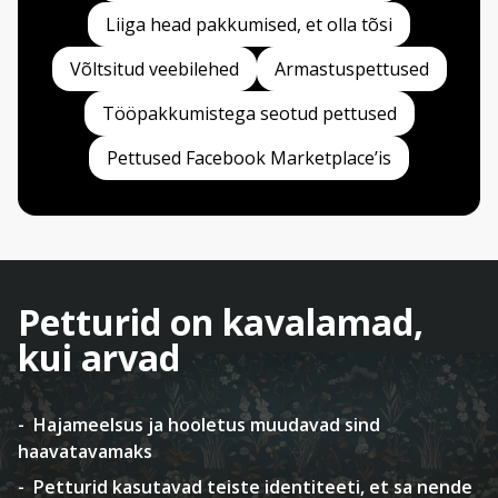
Liiga head pakkumised, et olla tõsi
Võltsitud veebilehed
Armastuspettused
Tööpakkumistega seotud pettused
Pettused Facebook Marketplace’is
Petturid on kavalamad,
kui arvad
Hajameelsus ja hooletus muudavad sind
haavatavamaks
Petturid kasutavad teiste identiteeti, et sa nende