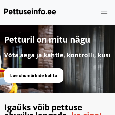
Petturil on mitu nägu
Võta aega ja kahtle, kontrolli, küsi
Loe ohumärkide kohta
Igaüks võib pettuse