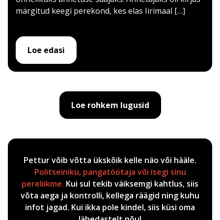
märgitud keegi perekond, kes elas Iirimaal […]
Loe edasi
Loe rohkem lugusid
Pettur võib võtta ükskõik kelle näo või hääle.
Politseiniku, pangatöötaja või isegi sinu
pereliikme.
Kui sul tekib väiksemgi kahtlus, siis
võta aega ja kontrolli, kellega räägid ning kuhu
infot jagad. Kui ikka pole kindel, siis küsi oma
lähedastelt nõu!