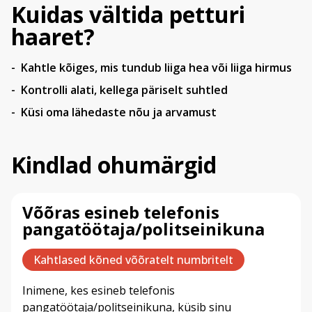
Kuidas vältida petturi
haaret?
Kahtle kõiges, mis tundub liiga hea või liiga hirmus
Kontrolli alati, kellega päriselt suhtled
Küsi oma lähedaste nõu ja arvamust
Kindlad ohumärgid
Võõras esineb telefonis
pangatöötaja/politseinikuna
Kahtlased kõned võõratelt numbritelt
Inimene, kes esineb telefonis
pangatöötaja/politseinikuna, küsib sinu