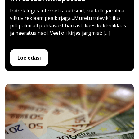
Indrek luges internetis uudiseid, kui talle jäi silma
vilkuv reklaam pealkirjaga „Muretu tulevik“: ilus
pilt palmi all puhkavast härrast, käes kokteiliklaas
ja naeratus näol. Veel oli kirjas järgmist: […]
Loe edasi