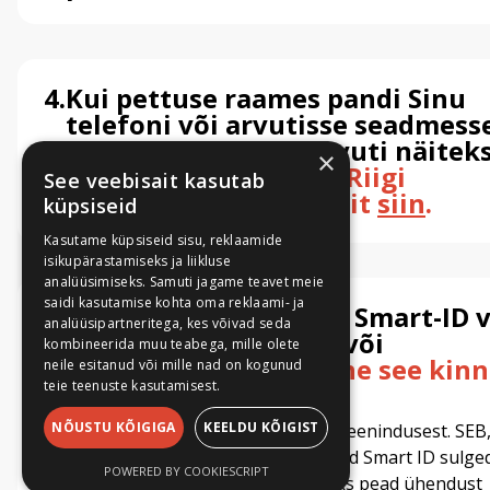
4.
Kui pettuse raames pandi Sinu
telefoni või arvutisse seadmess
pahavara, millega arvuti näitek
×
üle võeti,
informeeri Riigi
See veebisait kasutab
Infosüsteemide Ametit
siin
.
küpsiseid
Kasutame küpsiseid sisu, reklaamide
isikupärastamiseks ja liikluse
analüüsimiseks. Samuti jagame teavet meie
saidi kasutamise kohta oma reklaami- ja
5.
Autentimisvahendite Smart-ID v
analüüsipartneritega, kes võivad seda
mobiil ID kloonimise või
kombineerida muu teabega, mille olete
ülevõtmise korral
pane see kinn
neile esitanud või mille nad on kogunud
teie teenuste kasutamisest.
Maakri 30, 10145, Tallinn
NÕUSTU KÕIGIGA
KEELDU KÕIGIST
Smart-ID saad sulgeda Smart-ID iseteenindusest. SEB
+372 611 6576
Swedbanki ja Luminori kliendid saavad Smart ID sulge
pangaliit@pangaliit.ee
POWERED BY COOKIESCRIPT
pangakontoris. Mobiil ID sulgemiseks pead ühendust