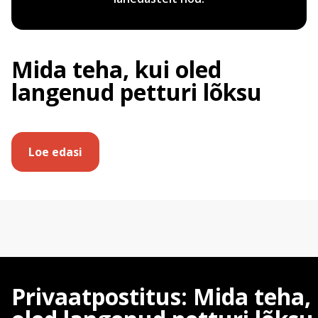
Mida teha, kui oled
langenud petturi lõksu
Loe edasi
Vaata videot
Privaatpostitus: Mida teha,