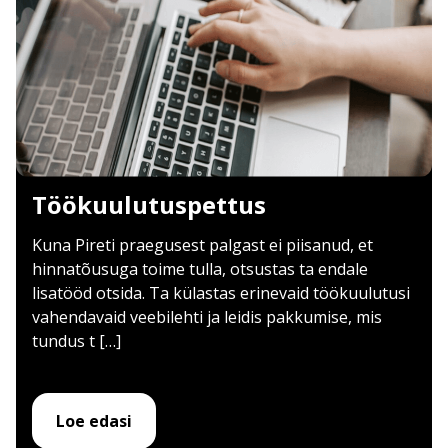
Töökuulutuspettus
Kuna Pireti praegusest palgast ei piisanud, et
hinnatõusuga toime tulla, otsustas ta endale
lisatööd otsida. Ta külastas erinevaid töökuulutusi
vahendavaid veebilehti ja leidis pakkumise, mis
tundus t […]
Loe edasi