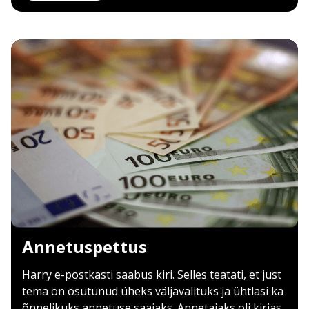
Annetuspettus
Harry e-postkasti saabus kiri. Selles teatati, et just
tema on osutunud üheks väljavalituks ja ühtlasi ka
õnnelikuks annetuse saajaks. Annetajaks oli kirjas