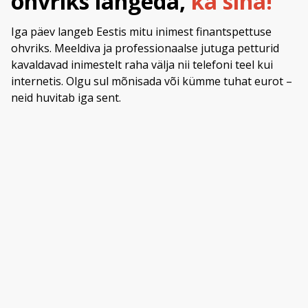
ohvriks langeda,
ka sina!
Iga päev langeb Eestis mitu inimest finantspettuse
ohvriks. Meeldiva ja professionaalse jutuga petturid
kavaldavad inimestelt raha välja nii telefoni teel kui
internetis. Olgu sul mõnisada või kümme tuhat eurot –
neid huvitab iga sent.